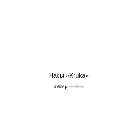
Часы «Kruka»
3999
р.
4499
р.